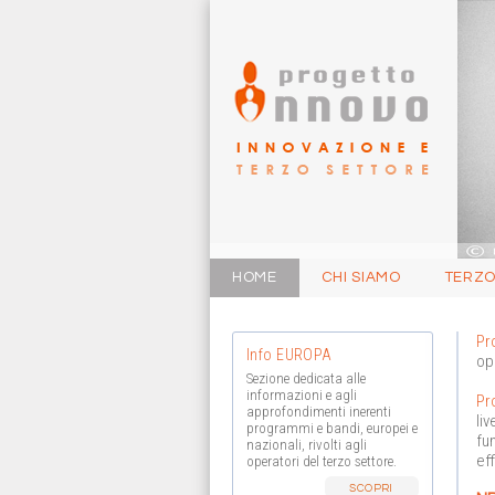
HOME
CHI SIAMO
TERZO
Pr
Info EUROPA
op
Sezione dedicata alle
informazioni e agli
Pr
approfondimenti inerenti
li
programmi e bandi, europei e
fu
nazionali, rivolti agli
ef
operatori del terzo settore.