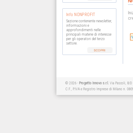
N
In
Info NONPROFIT
cr
Sezione contenente newsletter,
informazioni e
approfondimenti nelle
principali materie di interesse
per gli operatori del terzo
settore.
© 2026 -
Progetto Innovo s.r.l.
Via Pascoli, 8/D
C.F., P.IVA e Registro Imprese di Milano n. 08