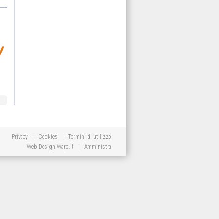
Privacy
|
Cookies
|
Termini di utilizzo
Web Design
Warp.it
|
Amministra